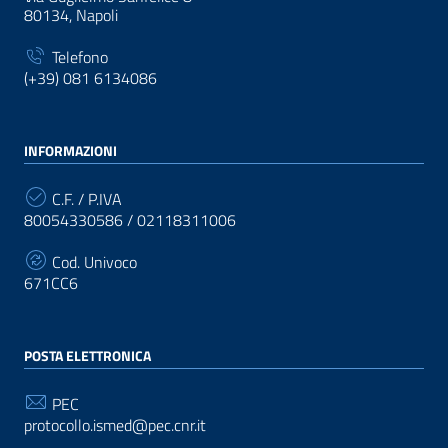
80134, Napoli
Telefono
(+39) 081 6134086
INFORMAZIONI
C.F. / P.IVA
80054330586 / 02118311006
Cod. Univoco
671CC6
POSTA ELETTRONICA
PEC
protocollo.ismed@pec.cnr.it