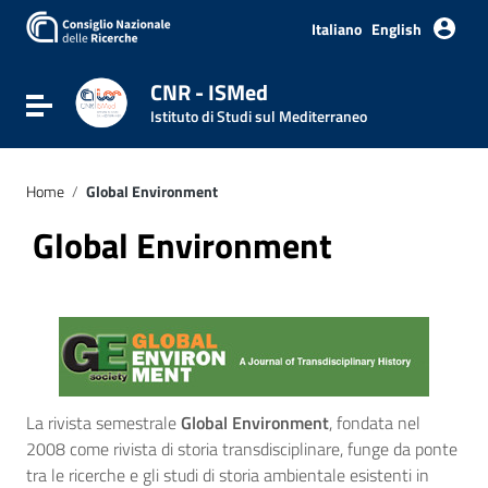
Italiano
English
CNR - ISMed
Attiva / disattiva la navigazione
Istituto di Studi sul Mediterraneo
Home
/
Global Environment
Global Environment
La rivista semestrale
Global Environment
, fondata nel
2008 come rivista di storia transdisciplinare, funge da ponte
tra le ricerche e gli studi di storia ambientale esistenti in