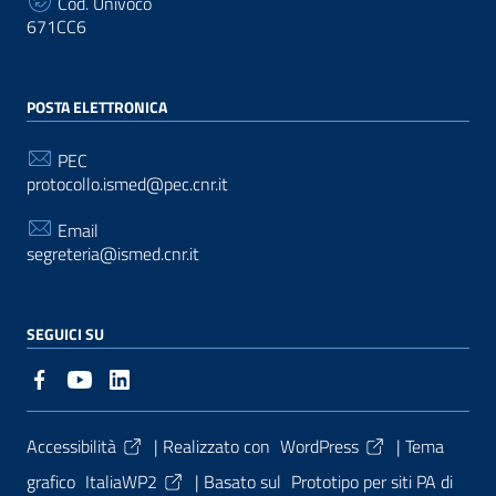
Cod. Univoco
671CC6
POSTA ELETTRONICA
PEC
protocollo.ismed@pec.cnr.it
Email
segreteria@ismed.cnr.it
SEGUICI SU
Sezione Link Utili
Accessibilità
| Realizzato con
WordPress
|
Tema
grafico
ItaliaWP2
| Basato sul
Prototipo per siti PA di