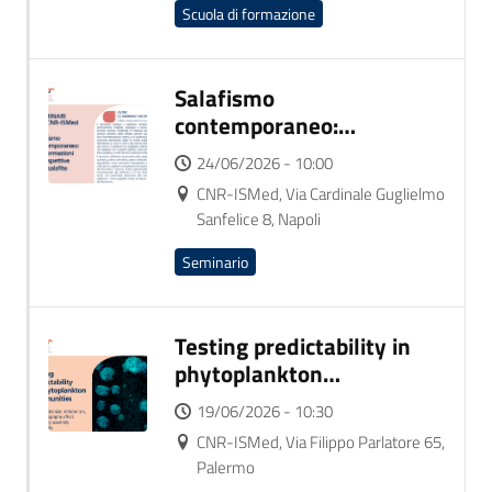
Scuola di formazione
Salafismo
contemporaneo:
trasformazioni e
24/06/2026 - 10:00
prospettive post-salafite
CNR-ISMed, Via Cardinale Guglielmo
Sanfelice 8, Napoli
Seminario
Testing predictability in
phytoplankton
communities
19/06/2026 - 10:30
CNR-ISMed, Via Filippo Parlatore 65,
Palermo