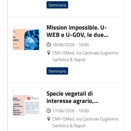
Seminario
Mission impossible. U-
WEB e U-GOV, le due
facce della stessa
18/06/2026 - 10:00
medaglia
CNR-ISMed, Via Cardinale Guglielmo
Sanfelice 8, Napoli
Seminario
Specie vegetali di
interesse agrario,
culturale e paesaggistico
17/06/2026 - 10:00
nel Mediterraneo: il caso
CNR-ISMed, Via Cardinale Guglielmo
dell’olivo
Sanfelice 8, Napoli