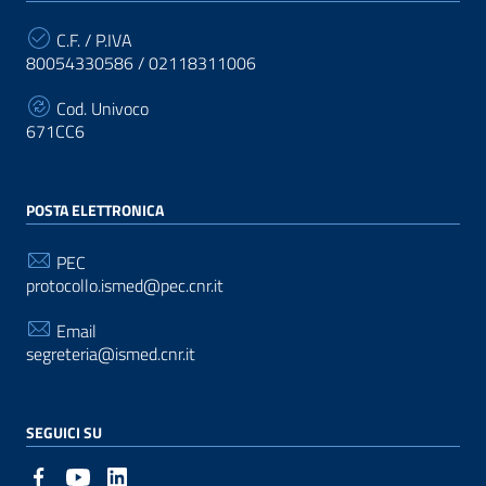
C.F. / P.IVA
80054330586 / 02118311006
Cod. Univoco
671CC6
POSTA ELETTRONICA
PEC
protocollo.ismed@pec.cnr.it
Email
segreteria@ismed.cnr.it
SEGUICI SU