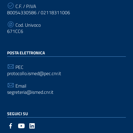
C.F. / P.IVA
80054330586 / 02118311006
Cod. Univoco
671CC6
POSTA ELETTRONICA
PEC
protocollo.ismed@pec.cnr.it
Email
segreteria@ismed.cnr.it
SEGUICI SU