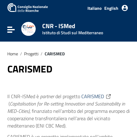
Italiano
English
CNR - ISMed
Attiva / disattiva la navigazione
Istituto di Studi sul Mediterraneo
Home
/
Progetti
/
CARISMED
CARISMED
Il CNR-ISMed è
partner
del progetto
CARISMED
(
Capitalisation for Re-setting Innovation and Sustainability in
MED-Cities)
,
finanziato nell’ambito del programma europeo di
cooperazione transfrontaliera nell’area del vicinato
mediterraneo (ENI CBC Med).
CARISMED è un progetto implementato nell’ambito