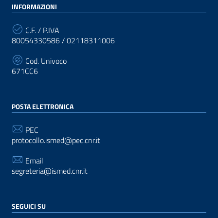
INFORMAZIONI
C.F. / P.IVA
80054330586 / 02118311006
Cod. Univoco
671CC6
POSTA ELETTRONICA
PEC
protocollo.ismed@pec.cnr.it
Email
segreteria@ismed.cnr.it
SEGUICI SU