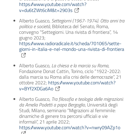
https://www.youtube.com/watch?
v=du6tZWt6ciM&t=2903s
Alberto Guasco,
Settegiorni (1967-1974). Otto anni tra
politica e società
, Biblioteca del Senato, Roma,
convegno “Settegiorni. Una rivista di frontiera”, 14
giugno 2023;
https://www.radioradicale.it/scheda/701065/sette-
giorni-in-italia-e-nel-mondo-una-rivista-di-frontiera
Alberto Guasco,
La chiesa e la marcia su Roma
,
Fondazione Donat Cattin, Torino, ciclo “1922-2022:
dalla marcia su Roma alla crisi delle democrazie”, 21
ottobre 2022;
https://www.youtube.com/watch?
v=BYf2XDGa6Ao
Alberto Guasco,
Tra filosofia e teologia delle migrazioni:
da Amelia Podetti a papa Bergoglio
, Università degli
Studi, Milano, seminario “Migrazioni al femminile:
dinamiche di genere tra percorsi ufficiali e vie
informali”, 21 aprile 2022;
https://www.youtube.com/watch?v=nwry09AZp1o