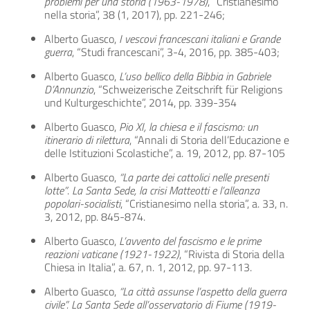
problemi per una storia (1963-1978)
, “Cristianesimo
nella storia”, 38 (1, 2017), pp. 221-246;
Alberto Guasco,
I vescovi francescani italiani e Grande
guerra
, “Studi francescani”, 3-4, 2016, pp. 385-403;
Alberto Guasco,
L’uso bellico della Bibbia in Gabriele
D’Annunzio
, “Schweizerische Zeitschrift für Religions
und Kulturgeschichte”, 2014, pp. 339-354
Alberto Guasco,
Pio XI, la chiesa e il fascismo: un
itinerario di rilettura
, “Annali di Storia dell’Educazione e
delle Istituzioni Scolastiche”, a. 19, 2012, pp. 87-105
Alberto Guasco,
“La parte dei cattolici nelle presenti
lotte”
.
La Santa Sede, la crisi Matteotti e l’alleanza
popolari-socialisti
, “Cristianesimo nella storia”, a. 33, n.
3, 2012, pp. 845-874.
Alberto Guasco,
L’avvento del fascismo e le prime
reazioni vaticane (1921-1922)
, “Rivista di Storia della
Chiesa in Italia”, a. 67, n. 1, 2012, pp. 97-113.
Alberto Guasco,
“La città assunse l’aspetto della guerra
civile”. La Santa Sede all’osservatorio di Fiume (1919-