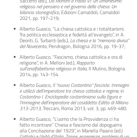
Saccenti (ed.),
Da Montini a Paolo VI: un umanesimo
religioso nel pensiero e nel governo della chiesa. Un
bilancio storiografico
, Edizioni Camaldoli, Camaldoli
2021, pp. 197-219;
Alberto Guasco, “La chiesa cattolica e i totalitarismi.
Tra politica ecclesiastica e fedeltà all’evangelo”, in A.
Deoriti, G. Turbanti (eds.),
La chiesa e la “memoria divisa”
del Novecento
, Pendragon, Bologna 2016, pp. 19-37;
Alberto Guasco, “Fascismo, chiesa cattolica e ora di
religione”, in A. Melloni (ed.),
Rapporto
sull’analfabetismo religioso in Italia
, Il Mulino, Bologna
2014, pp. 143-154
Alberto Guasco,
Il “nuovo Costantino” fascista. Immagini
e utilizzi dell’imperatore tra chiesa cattolica e regime
, in
Costantino I. Enciclopedia costantiniana sulla figura e
l’immagine dell’imperatore del cosiddetto Editto di Milano
313-2013
, Treccani, Roma 2013, vol. 3, pp. 469-480.
Alberto Guasco, “L’uomo che la Provvidenza ci ha
fatto incontrare”. Chiesa e fascismo dal dopoguerra
alla Conciliazione del 1929”, in Mariella Paiano (ed.)
Cattolici e Unità d’Italia. Tappe, esperienze, problemi di un