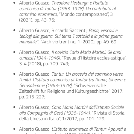
Alberto Guasco,
Theodore Hesburgh e l’Istituto
ecumenico di Tantur (1963-1978). Un contributo al
cammino ecumenico
, “Mondo contemporaneo”, 3
(2021), pp. 43-76;
Alberto Guasco, Riccardo Saccenti,
Papa, vescovi e
teologi alla guerra. Sul tema ‘I cattolici e la prima guerra
mondiale’”
, “Archivio trentino, 1 (2020), pp. 49-69;
Alberto Guasco,
Il novizio Carlo Maria Martini
.
Gli anni
cuneesi (1944-1946)
, “Revue d’Histoire ecclesiastique”,
3-4 (2018), pp. 709-749;
Alberto Guasco,
Tantur. Un crocevia del cammino verso
l’unità. L’Istituto ecumenico di Tantur tra Roma, Ginevra e
Gerusalemme (1963-1978)
, “Schweizerische
Zeitschrift für Religions und Kulturgeschichte”, 2017,
pp. 215-227;
Alberto Guasco,
Carlo Maria Martini dall’Istituto Sociale
alla Compagnia di Gesù (1936-1944)
, “Rivista di Storia
della Chiesa in Italia”, 1/2017, pp. 101-129;
Alberto Guasco,
L’istituto ecumenico di Tantur. Appunti e