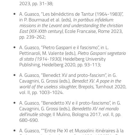
2023, pp. 31-38;
A. Guasco, “Les bénédictins de Tantur (1964-1983)”,
in P. Bourmaud et al. (eds),
In partibus infidelium:
missions in the Levant and understanding the christian
East (XIX-XXth century)
, Ecole Francaise, Rome 2023,
pp. 239-262;
A. Guasco, “Pietro Gasparri e il fascismo”, in L.
Pettinaroli, M. Valente (eds.),
Pietro Gasparri segretario
di stato (1914-1930)
, Heidelberg University
Publishing, Heidelberg 2020, pp. 93-113;
A. Guasco, “Benedict XV and proto-fascism”, in G.
Cavagnini, G. Grossi (eds.),
Benedict XV. A pope in the
world of the useless slaughter
, Brepols, Turnhout 2020,
vol. II, pp. 1003-1024.
A. Guasco, “Benedetto XV e il proto-fascismo”, in G.
Cavagnini, G. Grossi (eds.),
Benedetto XV nel mondo
dell’inutile strage
, Il Mulino, Bologna 2017, vol. II, pp.
680-690.
A. Guasco, ““Entre Pie XI et Mussolini: itinéraires à la