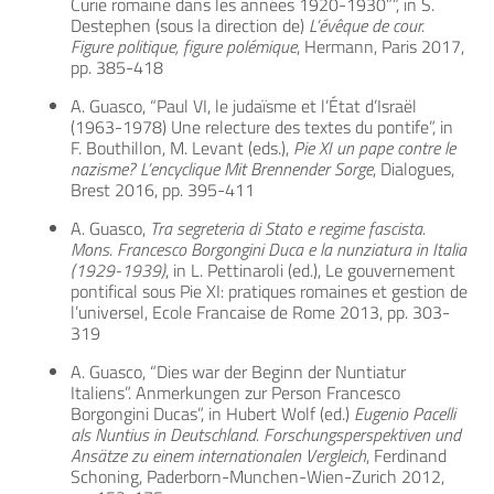
Curie romaine dans les années 1920-1930””, in S.
Destephen (sous la direction de)
L’évêque de cour.
Figure politique, figure polémique
, Hermann, Paris 2017,
pp. 385-418
A. Guasco, “Paul VI, le judaïsme et l’État d’Israël
(1963-1978) Une relecture des textes du pontife”, in
F. Bouthillon, M. Levant (eds.),
Pie XI un pape contre le
nazisme? L’encyclique Mit Brennender Sorge
, Dialogues,
Brest 2016, pp. 395-411
A. Guasco,
Tra segreteria di Stato e regime fascista.
Mons. Francesco Borgongini Duca e la nunziatura in Italia
(1929-1939)
, in L. Pettinaroli (ed.), Le gouvernement
pontifical sous Pie XI: pratiques romaines et gestion de
l’universel, Ecole Francaise de Rome 2013, pp. 303-
319
A. Guasco, “Dies war der Beginn der Nuntiatur
Italiens”. Anmerkungen zur Person Francesco
Borgongini Ducas”, in Hubert Wolf (ed.)
Eugenio Pacelli
als Nuntius in Deutschland. Forschungsperspektiven und
Ansätze zu einem internationalen Vergleich
, Ferdinand
Schoning, Paderborn-Munchen-Wien-Zurich 2012,