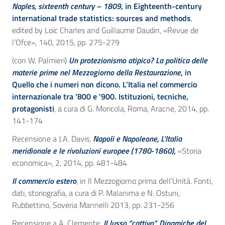
Naples, sixteenth century – 1809
, in Eighteenth-century
international trade statistics: sources and methods
,
edited by Loïc Charles and Guillaume Daudin, «Revue de
l’Ofce», 140, 2015, pp. 275-279
(con W. Palmieri)
Un protezionismo atipico? La politica delle
materie prime nel Mezzogiorno della Restaurazione
, in
Quello che i numeri non dicono. L’Italia nel commercio
internazionale tra ’800 e ’900. Istituzioni, tecniche,
protagonisti
, a cura di G. Moricola, Roma, Aracne, 2014, pp.
141-174
Recensione a J.A. Davis,
Napoli e Napoleone, L’Italia
meridionale e le rivoluzioni europee (1780-1860)
,
«Storia
economica», 2, 2014, pp. 481-484
Il commercio estero
, in Il Mezzogiorno prima dell’Unità. Fonti,
dati, storiografia, a cura di P. Malanima e N. Ostuni,
Rubbettino, Soveria Mannelli 2013, pp. 231-256
Recensione a A. Clemente,
Il lusso “cattivo”. Dinamiche del