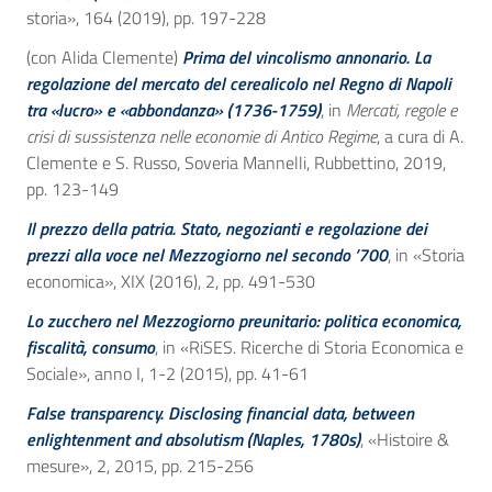
storia», 164 (2019), pp. 197-228
(con Alida Clemente)
P
rima del vincolismo annonario. La
regolazione del mercato del cerealicolo nel Regno di Napoli
tra «lucro» e «abbondanza» (1736-1759)
, in
Mercati, regole e
crisi di sussistenza nelle economie di Antico Regime
, a cura di A.
Clemente e S. Russo, Soveria Mannelli, Rubbettino, 2019,
pp. 123-149
Il prezzo della patria. Stato, negozianti e regolazione dei
prezzi alla voce nel Mezzogiorno nel secondo ’700
, in «Storia
economica», XIX (2016), 2, pp. 491-530
Lo zucchero nel Mezzogiorno preunitario: politica economica,
fiscalità, consumo
, in «RiSES. Ricerche di Storia Economica e
Sociale», anno I, 1-2 (2015), pp. 41-61
False transparency. Disclosing financial data, between
enlightenment and absolutism (Naples, 1780s)
, «Histoire &
mesure», 2, 2015, pp. 215-256