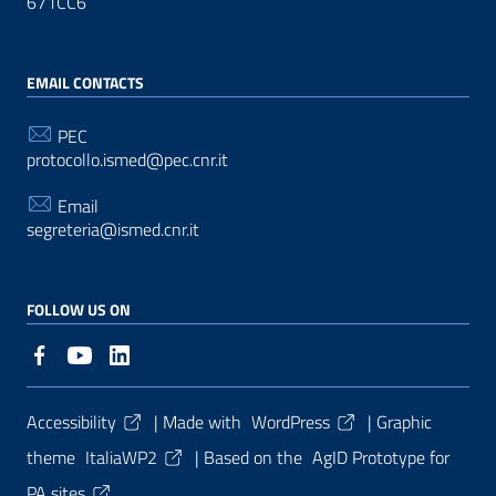
671CC6
EMAIL CONTACTS
PEC
protocollo.ismed@pec.cnr.it
Email
segreteria@ismed.cnr.it
FOLLOW US ON
Useful Links Section
Accessibility
| Made with
WordPress
|
Graphic
theme
ItaliaWP2
| Based on the
AgID Prototype for
PA sites