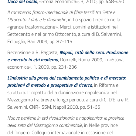
Duca del Galdo
, «Storia economica», 3, 2010, pp. 448-450
Il commercio franco-meridionale di fibre tessili tra Sette e
Ottocento. I dati e le dinamiche
, in Lo spazio tirrenico nella
«grande trasformazione». Merci, uomini e istituzioni nel
Settecento e nel primo Ottocento, a cura di B. Salvemini,
Edipuglia, Bari 2009, pp. 87-115
Recensione a R. Ragosta,
Napoli, città della seta. Produzione
e mercato in età moderna
, Donzelli, Roma 2009, in «Storia
economica», 1, 2009, pp. 231-236
L’industria alla prova del cambiamento politico e di mercato:
problemi di metodo e prospettive di ricerca
, in Riforma e
struttura. L’impatto della dominazione napoleonica nel
Mezzogiorno fra breve e lungo periodo, a cura di C. D’Elia e R.
Salvemini, CNR-ISSM, Napoli 2008, pp. 51-65
Nuove periferie in età rivoluzionaria e napoleonica: le province
della seta del Mezzogiorno continentale
, in Nelle province
dell’Impero. Colloquio internazionale in occasione del