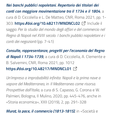
Nei banchi pubblici napoletani. Repertorio dei titolari dei
conti con maggiore movimentazione tra il 1734 e il 1804
, a
cura di D. Ciccolella e L. De Matteo, CNR, Roma 2021, pp. 1-
303.
https://doi.org/10.48217/MNDNCL02
Include il
saggio
Per lo studio del mondo degli affari e del commercio nel
Regno di Napoli nel XVIII secolo. I banchi pubblici napoletani e i
conti dei negozianti
(pp. 7-41)
Consulte, rappresentanze, progetti per l’economia del Regno
di Napoli I 1734-1739
,
a cura di D. Ciccolella, A. Clemente e
B. Salvemini, CNR, Roma 2021, pp. 1012
https://doi.org/10.48217/MNDNCL01
Un’impresa a improbabilità infinita: Napoli e la prima nave a
vapore del Mediterraneo,
in
Il Mediterraneo come risorsa.
Prospettive dall’Italia
, a cura di S. Capasso, G. Corona e W.
Palmieri, Bologna, Il Mulino, 2020, pp. 445-476, anche in
«Storia economica», XXII (2019), 2, pp. 291-328
Murat, la pace, il commercio (1813-1815)
, in «Società e