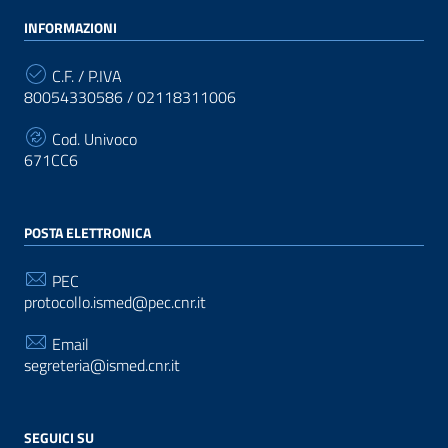
INFORMAZIONI
C.F. / P.IVA
80054330586 / 02118311006
Cod. Univoco
671CC6
POSTA ELETTRONICA
PEC
protocollo.ismed@pec.cnr.it
Email
segreteria@ismed.cnr.it
SEGUICI SU