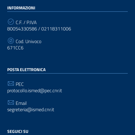
INFORMAZIONI
C.F. / P.IVA
80054330586 / 02118311006
Cod. Univoco
671CC6
POSTA ELETTRONICA
PEC
protocollo.ismed@pec.cnr.it
Email
segreteria@ismed.cnr.it
SEGUICI SU