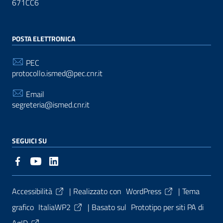
671CC6
POSTA ELETTRONICA
PEC
protocollo.ismed@pec.cnr.it
Email
segreteria@ismed.cnr.it
SEGUICI SU
Sezione Link Utili
Accessibilità
| Realizzato con
WordPress
|
Tema
grafico
ItaliaWP2
| Basato sul
Prototipo per siti PA di
AgID