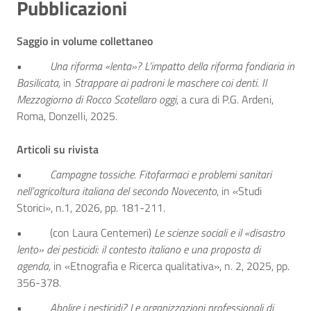
Pubblicazioni
Saggio in volume collettaneo
•
Una riforma «lenta»? L’impatto della riforma fondiaria in
Basilicata,
in
Strappare ai padroni le maschere coi denti. Il
Mezzogiorno di Rocco Scotellaro oggi
, a cura di P.G. Ardeni,
Roma, Donzelli, 2025.
Articoli su rivista
•
Campagne tossiche. Fitofarmaci e problemi sanitari
nell’agricoltura italiana del secondo Novecento
, in «Studi
Storici», n.1, 2026, pp. 181-211.
• (con Laura Centemeri)
Le scienze sociali e il «disastro
lento» dei pesticidi: il contesto italiano e una proposta di
agenda,
in «Etnografia e Ricerca qualitativa», n. 2, 2025, pp.
356-378.
•
Abolire i pesticidi? Le organizzazioni professionali di