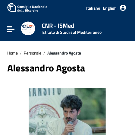
Vai ai contenuti
Vai al menu di navigazione
Italiano
English
Vai al footer
CNR - ISMed
Attiva / disattiva la navigazione
Istituto di Studi sul Mediterraneo
Home
/
Personale
/
Alessandro Agosta
Alessandro Agosta