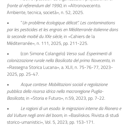
fronte al referendum del 1990
, in «Altronovecento.
Ambiente, tecnica, società», n. 52, 2025.
• “
Un problème écologique délicat”. Les contaminations
par les pesticides et les engrais en Méditerranée italienne dans
la seconde moitié du XXe siècle,
in «Cahiers de la
Méditerranée», n. 111, 2025, pp. 211-225.
• (con Simone Colangelo)
Verso sud. Esperimenti di
colonizzazione rurale nella Basilicata del primo Novecento,
in
«Rassegna Storica Lucana», a. XLII, n. 75-76-77, 2023-
2025, pp. 25-47.
•
Acque contese: Mobilitazioni sociali e regolazione
pubblica della risorsa idrica nella macroregione Puglia-
Basilicata
, in «Storia e Futuro», n.59, 2023, pp. 7-22.
•
Le ragioni di un esodo: le migrazioni interne da Rionero e
dal Vulture negli anni del boom
, in «Basiliskos. Rivista di studi
storico-umanistici», Vol. 5, 2023, pp. 153-171.