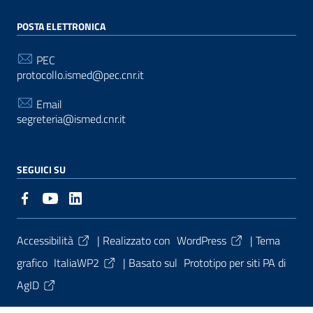
POSTA ELETTRONICA
PEC
protocollo.ismed@pec.cnr.it
Email
segreteria@ismed.cnr.it
SEGUICI SU
Sezione Link Utili
Accessibilità
| Realizzato con
WordPress
|
Tema
grafico
ItaliaWP2
| Basato sul
Prototipo per siti PA di
AgID