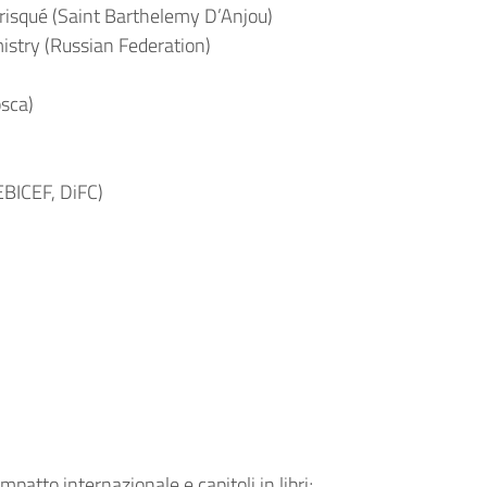
 risqué (Saint Barthelemy D’Anjou)
stry (Russian Federation)
sca)
EBICEF, DiFC)
mpatto internazionale e capitoli in libri;