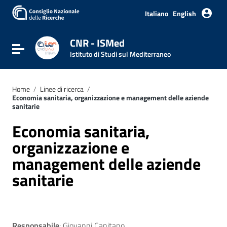
Vai ai contenuti
Vai al menu di navigazione
Italiano
English
Vai al footer
CNR - ISMed
Attiva / disattiva la navigazione
Istituto di Studi sul Mediterraneo
Home
/
Linee di ricerca
/
Economia sanitaria, organizzazione e management delle aziende
sanitarie
Economia sanitaria,
organizzazione e
management delle aziende
sanitarie
Responsabile
: Giovanni Canitano