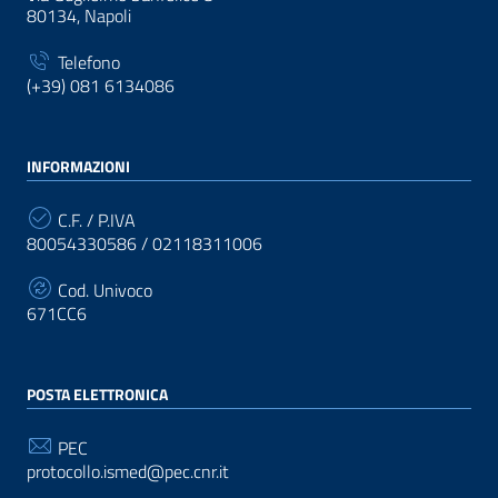
80134, Napoli
Telefono
(+39) 081 6134086
INFORMAZIONI
C.F. / P.IVA
80054330586 / 02118311006
Cod. Univoco
671CC6
POSTA ELETTRONICA
PEC
protocollo.ismed@pec.cnr.it