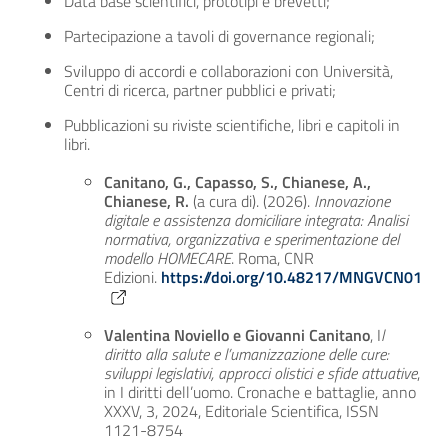
Data base scientifici, prototipi e brevetti;
Partecipazione a tavoli di governance regionali;
Sviluppo di accordi e collaborazioni con Università,
Centri di ricerca, partner pubblici e privati;
Pubblicazioni su riviste scientifiche, libri e capitoli in
libri.
Canitano, G., Capasso, S., Chianese, A.,
Chianese, R.
(a cura di). (2026).
Innovazione
digitale e assistenza domiciliare integrata: Analisi
normativa, organizzativa e sperimentazione del
modello HOMECARE
. Roma, CNR
Edizioni.
https://doi.org/10.48217/MNGVCN01
Valentina Noviello e Giovanni Canitano
, I
l
diritto alla salute e l’umanizzazione delle cure:
sviluppi legislativi, approcci olistici e sfide attuative
,
in I diritti dell’uomo. Cronache e battaglie, anno
XXXV, 3, 2024, Editoriale Scientifica, ISSN
1121-8754