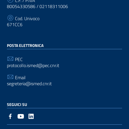
C.F. / P.IVA
80054330586 / 02118311006
Cod. Univoco
671CC6
POSTA ELETTRONICA
PEC
protocollo.ismed@pec.cnr.it
Email
segreteria@ismed.cnr.it
SEGUICI SU