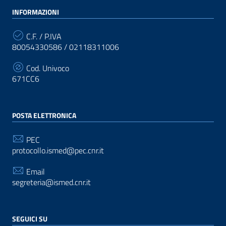
INFORMAZIONI
C.F. / P.IVA
80054330586 / 02118311006
Cod. Univoco
671CC6
POSTA ELETTRONICA
PEC
protocollo.ismed@pec.cnr.it
Email
segreteria@ismed.cnr.it
SEGUICI SU