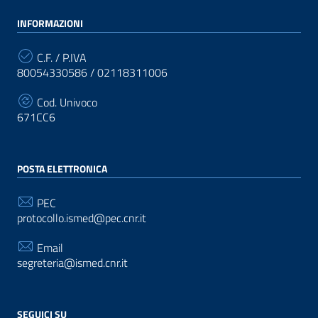
INFORMAZIONI
C.F. / P.IVA
80054330586 / 02118311006
Cod. Univoco
671CC6
POSTA ELETTRONICA
PEC
protocollo.ismed@pec.cnr.it
Email
segreteria@ismed.cnr.it
SEGUICI SU