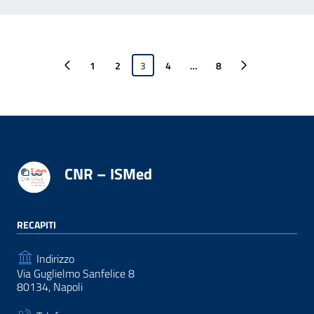
Pagina precedente
1
2
3
4
…
Pagina successiva
8
CNR – ISMed
RECAPITI
Indirizzo
Via Guglielmo Sanfelice 8
80134, Napoli