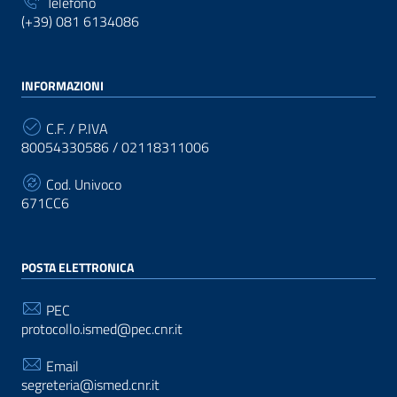
Telefono
(+39) 081 6134086
INFORMAZIONI
C.F. / P.IVA
80054330586 / 02118311006
Cod. Univoco
671CC6
POSTA ELETTRONICA
PEC
protocollo.ismed@pec.cnr.it
Email
segreteria@ismed.cnr.it