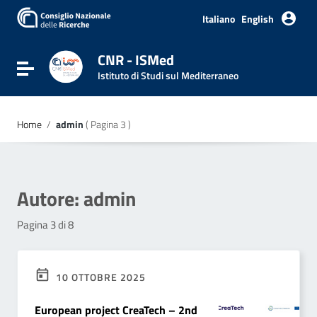
Vai ai contenuti
Vai al menu di navigazione
Italiano
English
Vai al footer
CNR - ISMed
Attiva / disattiva la navigazione
Istituto di Studi sul Mediterraneo
Home
/
admin
( Pagina 3 )
Autore:
admin
Pagina 3 di 8
10 OTTOBRE 2025
European project CreaTech – 2nd