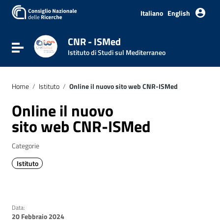
Vai ai contenuti
Vai al menu di navigazione
Italiano
English
Vai al footer
CNR - ISMed
Attiva / disattiva la navigazione
Istituto di Studi sul Mediterraneo
Home
/
Istituto
/
Online il nuovo sito web CNR-ISMed
Online il nuovo
sito web CNR-ISMed
Categorie
Istituto
Data:
20 Febbraio 2024