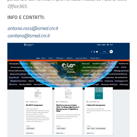
Office365
.
INFO E CONTATTI:
antonio.rossi@ismed.cnr.it
canitano@ismed.cnr.it