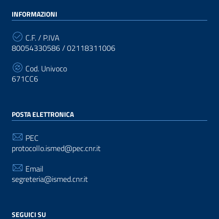
INFORMAZIONI
C.F. / P.IVA
80054330586 / 02118311006
Cod. Univoco
671CC6
POSTA ELETTRONICA
PEC
protocollo.ismed@pec.cnr.it
Email
segreteria@ismed.cnr.it
SEGUICI SU