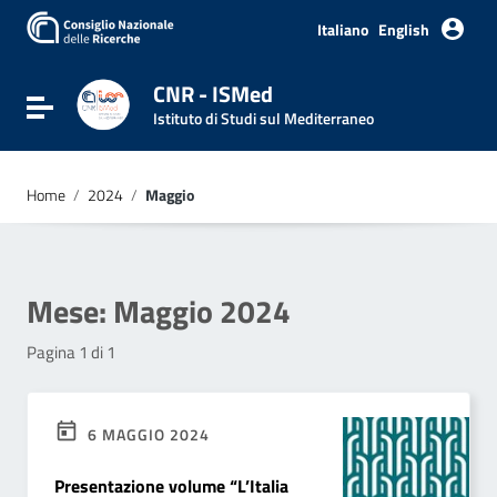
Vai ai contenuti
Vai al menu di navigazione
Italiano
English
Vai al footer
CNR - ISMed
Attiva / disattiva la navigazione
Istituto di Studi sul Mediterraneo
Home
/
2024
/
Maggio
Mese:
Maggio 2024
Pagina 1 di 1
6 MAGGIO 2024
Presentazione volume “L’Italia