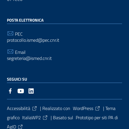
POSTA ELETTRONICA
PEC
protocollo.ismed@pec.cnr.it
Email
segreteria@ismed.cnr.it
SEGUICI SU
Sezione Link Utili
Accessibilità
| Realizzato con
WordPress
|
Tema
grafico
ItaliaWP2
| Basato sul
Prototipo per siti PA di
AgID