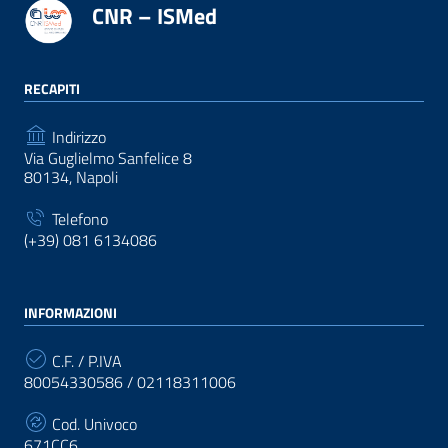
CNR – ISMed
RECAPITI
Indirizzo
Via Guglielmo Sanfelice 8
80134, Napoli
Telefono
(+39) 081 6134086
INFORMAZIONI
C.F. / P.IVA
80054330586 / 02118311006
Cod. Univoco
671CC6