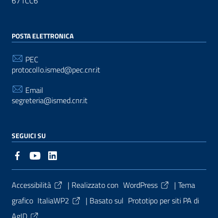
671CC6
POSTA ELETTRONICA
PEC
protocollo.ismed@pec.cnr.it
Email
segreteria@ismed.cnr.it
SEGUICI SU
Sezione Link Utili
Accessibilità
| Realizzato con
WordPress
|
Tema
grafico
ItaliaWP2
| Basato sul
Prototipo per siti PA di
AgID