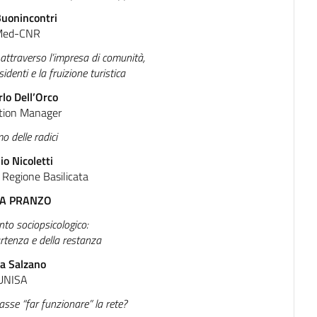
Buonincontri
Med-CNR
 attraverso l’impresa di comunità,
sidenti e la fruizione turistica
rlo Dell’Orco
tion Manager
mo delle radici
io Nicoletti
 Regione Basilicata
A PRANZO
to sociopsicologico:
artenza e della restanza
a Salzano
UNISA
asse “far funzionare” la rete?