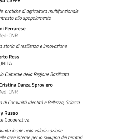
SA CAFFÈ
e: pratiche di agricoltura multifunzionale
ontrasto allo spopolamento
ni Ferrarese
Med-CNR
na storia di resilienza e innovazione
rto Rossi
UNIPA
io Culturale della Regione Basilicata
Cristina Danza Sproviero
Med-CNR
 di Comunità Identità e Bellezza, Sciacca
ny Russo
te Cooperativa
unità locale nella valorizzazione
lle aree interne per lo sviluppo dei territori