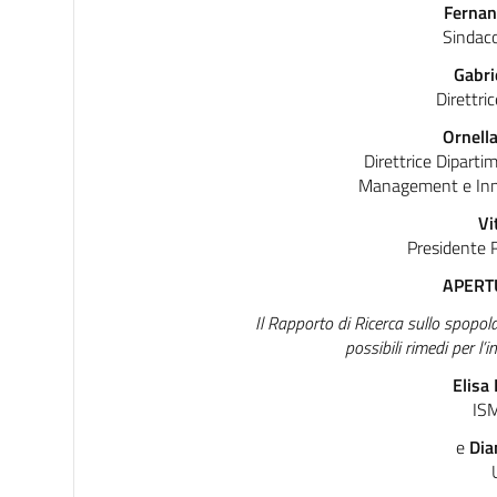
Fernan
Sindaco
Gabri
Direttr
Ornell
Direttrice Diparti
Management e Inn
Vi
Presidente 
APERT
Il Rapporto di Ricerca sullo spopola
possibili rimedi per l’
Elisa
IS
e
Dia