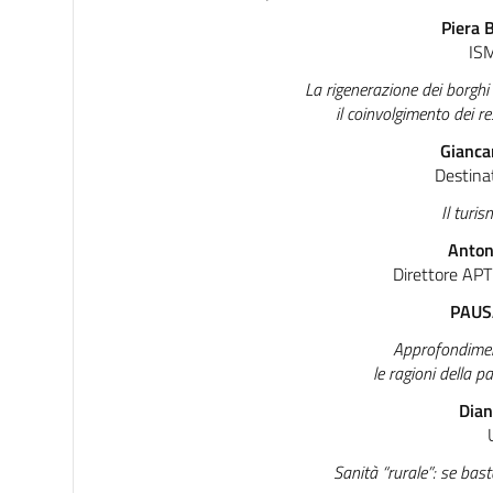
Piera 
IS
La rigenerazione dei borghi
il coinvolgimento dei re
Gianca
Destina
Il turis
Anton
Direttore APT
PAUS
Approfondimen
le ragioni della p
Dian
Sanità “rurale”: se bast