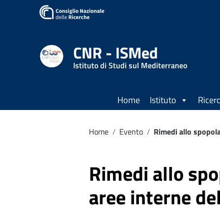
Vai ai contenuti
Vai al menu di navigazione
Vai al footer
CNR - ISMed
Istituto di Studi sul Mediterraneo
Home
Istituto
Ricer
Home
/
Evento
/
Rimedi allo spopola
Rimedi allo sp
aree interne del