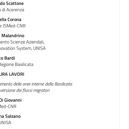
do Scattone
 di Acerenza
ella Corona
ice ISMed-CNR
a Malandrino
mento Scienze Aziendali,
ovation System, UNISA
to Bardi
Regione Basilicata
URA LAVORI
mento delle aree interne della Basilicata:
inversione dei flussi migratori
 Di Giovanni
Med-CNR
na Salzano
UNISA