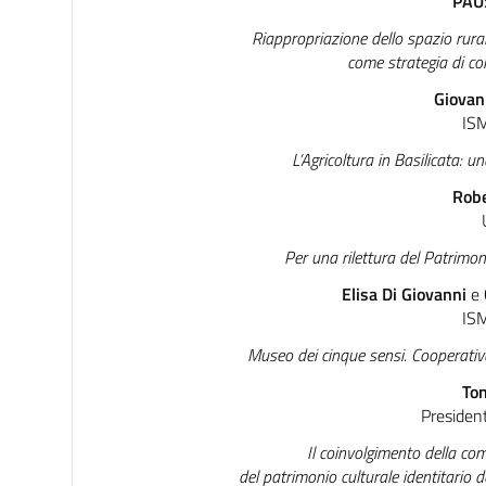
PAU
Riappropriazione dello spazio rural
come strategia di c
Giovan
IS
L’Agricoltura in Basilicata: u
Robe
Per una rilettura del Patrimon
Elisa Di Giovanni
e
IS
Museo dei cinque sensi. Cooperativa
To
Presiden
Il coinvolgimento della com
del patrimonio culturale identitario de