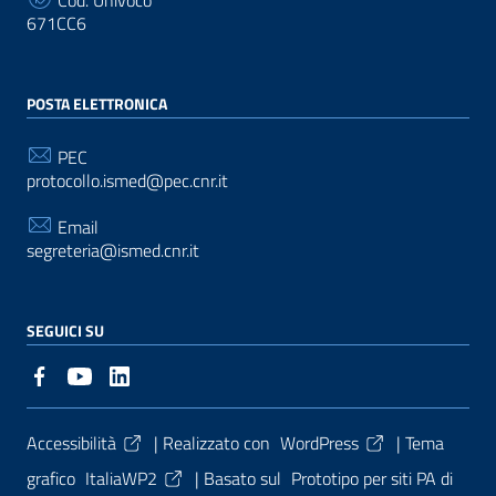
671CC6
POSTA ELETTRONICA
PEC
protocollo.ismed@pec.cnr.it
Email
segreteria@ismed.cnr.it
SEGUICI SU
Sezione Link Utili
Accessibilità
| Realizzato con
WordPress
|
Tema
grafico
ItaliaWP2
| Basato sul
Prototipo per siti PA di