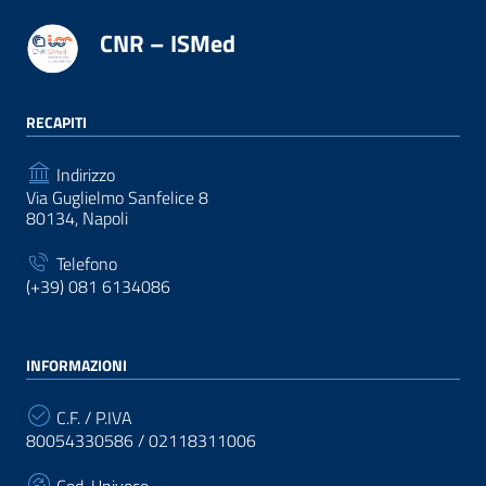
CNR – ISMed
RECAPITI
Indirizzo
Via Guglielmo Sanfelice 8
80134, Napoli
Telefono
(+39) 081 6134086
INFORMAZIONI
C.F. / P.IVA
80054330586 / 02118311006
Cod. Univoco