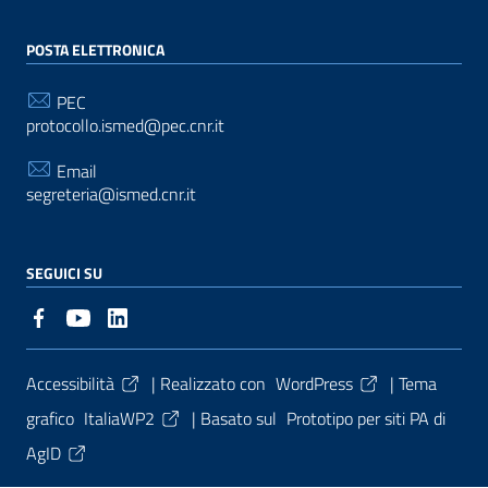
POSTA ELETTRONICA
PEC
protocollo.ismed@pec.cnr.it
Email
segreteria@ismed.cnr.it
SEGUICI SU
Sezione Link Utili
Accessibilità
| Realizzato con
WordPress
|
Tema
grafico
ItaliaWP2
| Basato sul
Prototipo per siti PA di
AgID