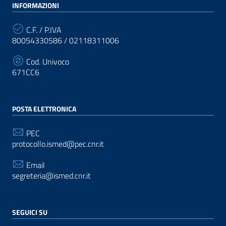
INFORMAZIONI
C.F. / P.IVA
80054330586 / 02118311006
Cod. Univoco
671CC6
POSTA ELETTRONICA
PEC
protocollo.ismed@pec.cnr.it
Email
segreteria@ismed.cnr.it
SEGUICI SU