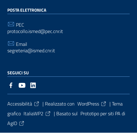
POSTA ELETTRONICA
PEC
protocollo.ismed@pec.cnr.it
Email
segreteria@ismed.cnr.it
SEGUICI SU
Sezione Link Utili
Accessibilità
| Realizzato con
WordPress
|
Tema
grafico
ItaliaWP2
| Basato sul
Prototipo per siti PA di
AgID