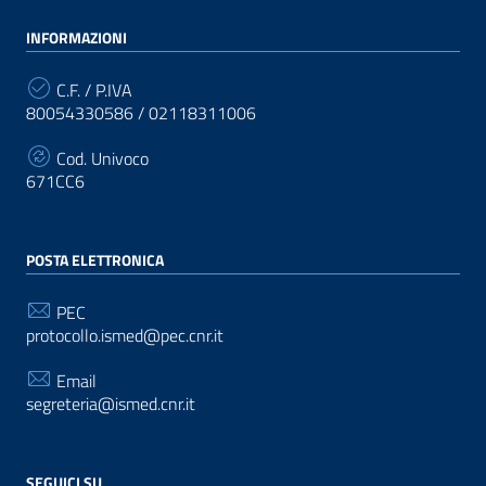
INFORMAZIONI
C.F. / P.IVA
80054330586 / 02118311006
Cod. Univoco
671CC6
POSTA ELETTRONICA
PEC
protocollo.ismed@pec.cnr.it
Email
segreteria@ismed.cnr.it
SEGUICI SU