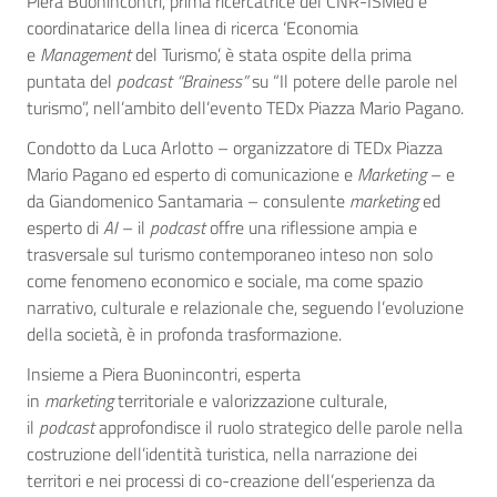
Piera Buonincontri, prima ricercatrice del CNR-ISMed e
coordinatarice della linea di ricerca ‘Economia
e
Management
del Turismo’, è stata ospite della prima
puntata del
podcast “Brainess”
su “Il potere delle parole nel
turismo”, nell’ambito dell’evento TEDx Piazza Mario Pagano.
Condotto da Luca Arlotto – organizzatore di TEDx Piazza
Mario Pagano ed esperto di comunicazione e
Marketing
– e
da Giandomenico Santamaria – consulente
marketing
ed
esperto di
AI
– il
podcast
offre una riflessione ampia e
trasversale sul turismo contemporaneo inteso non solo
come fenomeno economico e sociale, ma come spazio
narrativo, culturale e relazionale che, seguendo l’evoluzione
della società, è in profonda trasformazione.
Insieme a Piera Buonincontri, esperta
in
marketing
territoriale e valorizzazione culturale,
il
podcast
approfondisce il ruolo strategico delle parole nella
costruzione dell’identità turistica, nella narrazione dei
territori e nei processi di co-creazione dell’esperienza da